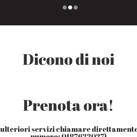
Dicono di noi
Prenota ora!
i ulteriori servizi chiamare direttamente
numero: 0187633027)