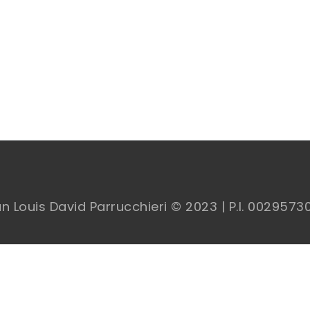
n Louis David Parrucchieri © 2023 | P.I. 00
295730