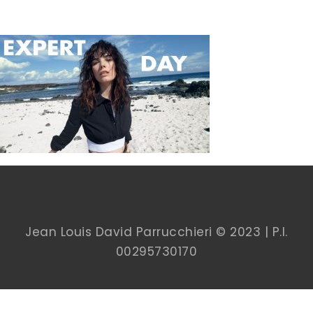
Jean Louis David Parrucchieri © 2023 | P.I.
00
295730170