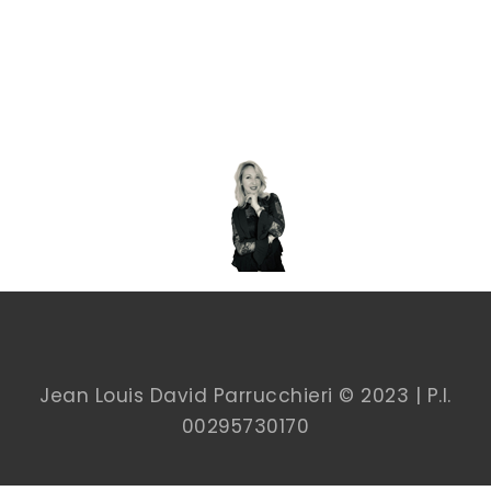
Jean Louis David Parrucchieri © 2023 | P.I.
00
295730170