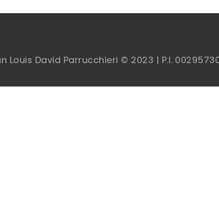
n Louis David Parrucchieri © 2023 | P.I. 00
295730