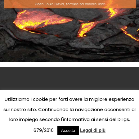
Jean Louis David Parrucchieri © 2023 | P.I.
Utilizziamo i cookie per farti avere la migliore esperienza
00
295730170
sul nostro sito. Continuando la navigazione acconsenti al
loro impiego secondo l'informativa ai sensi del D.Lgs.
679/2016.
Leggi di più
Accetta