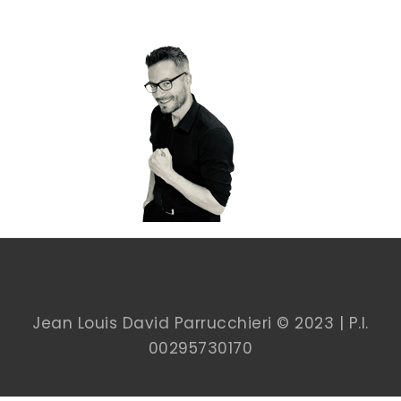
Jean Louis David Parrucchieri © 2023 | P.I.
00
295730170